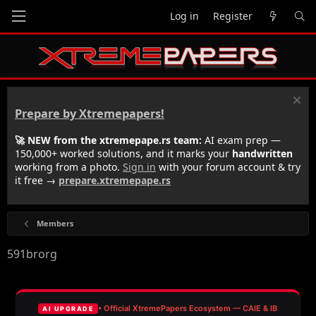
Log in
Register
Prepare by Xtremepapers!
🚀 NEW from the xtremepape.rs team:
AI exam prep —
150,000+ worked solutions, and it marks your
handwritten
working from a photo.
Sign in
with your forum account & try
it free →
prepare.xtremepape.rs
Members
591brorg