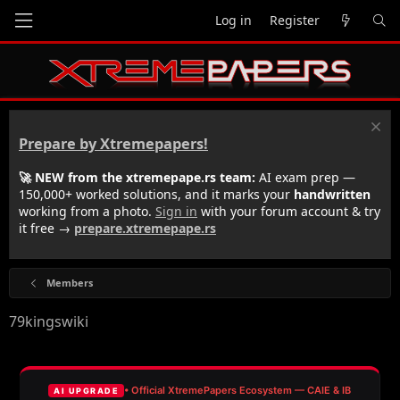
Log in
Register
Prepare by Xtremepapers!
🚀 NEW from the xtremepape.rs team:
AI exam prep —
150,000+ worked solutions, and it marks your
handwritten
working from a photo.
Sign in
with your forum account & try
it free →
prepare.xtremepape.rs
Members
79kingswiki