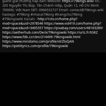
giành giải thưởng hấp dẫn! Website:
https://79kings.wiki/
ĐC:
205 Nguyễn Thị Búp, Tân Chánh Hiệp, Quận 12, Hồ Chí Minh
700000, Việt Nam SĐT: 0906532727 Email:
contact@79kings.wiki
hastags: #79king #nhacai79king #trangchu79king
#79kingswiki Socials :
http://1ctv.cn/home.php?
mod=space&uid=2978546
https://www.vid419.com/home.php?
mod=space&uid=3405357
https://pixabay.com/users/48163289/
https://aetherhub.com/Deck/79kingswiki
https://urlz.fr/tGRZ
https://www.fdb.cz/clen/214499-79kingswiki.html
https://www.mindomo.com/profile/id/ZtxQAN
https://petitlyrics.com/profile/79kingswiki