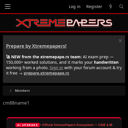
Log in
Register
Prepare by Xtremepapers!
🚀 NEW from the xtremepape.rs team:
AI exam prep —
150,000+ worked solutions, and it marks your
handwritten
working from a photo.
Sign in
with your forum account & try
it free →
prepare.xtremepape.rs
Members
cm88name1