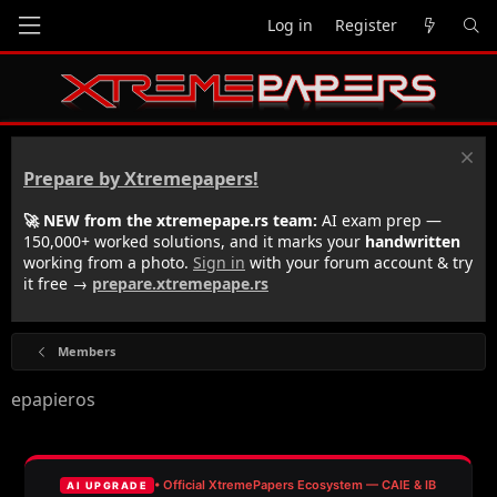
Log in
Register
Prepare by Xtremepapers!
🚀 NEW from the xtremepape.rs team:
AI exam prep —
150,000+ worked solutions, and it marks your
handwritten
working from a photo.
Sign in
with your forum account & try
it free →
prepare.xtremepape.rs
Members
epapieros