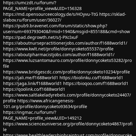
https://umczdt.ru/forum/?
PAGE_NAME=profile_view&UID=156328
https://md.opensourceecology.de/s/HOyvu-TtG
https://sklad-
slabov.ru/forum/user/36027/
https://pub9.bravenet.com/forum/static/show.php?
usernum=693793040&frmid=1940&msgid=855188&cmd=show
https://pad.degrowth.net/s/J-PXcIxuF
https://aboutnursepractitionerjobs.com/author/f1688world1/
https://www.kwlt.net/profile/donnycoketo55537/profile
https://aboutpharmacistjobs.com/author/f1688world1/
https://www.luzsantomauro.com/profile/donnycoketo53282/pro
file
https://www.bridgescdc.com/profile/donnycoketo10234/profile
https://jali.me/f1688world1
https://biolinku.co/f1688world1
https://jaga.link/f1688world1
https://bioqoo.com/f1688world1
https://qoolink.co/f1688world1
https://www.saltlakeladyrebels.com/profile/donnycoketo24407/
profile
https://www.africangenesis-
101.org/profile/donnycoketo93634/profile
https://ingmac.ru/forum/?
PAGE_NAME=profile_view&UID=149212
https://www.scienceuniverse.org/profile/donnycoketo4867/profi
le
https://www.healthleadershipbraintrust.com/profile/donnycoke