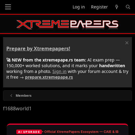
Log in
Register
Prepare by Xtremepapers!
🚀 NEW from the xtremepape.rs team:
AI exam prep —
150,000+ worked solutions, and it marks your
handwritten
working from a photo.
Sign in
with your forum account & try
it free →
prepare.xtremepape.rs
Members
f1688world1