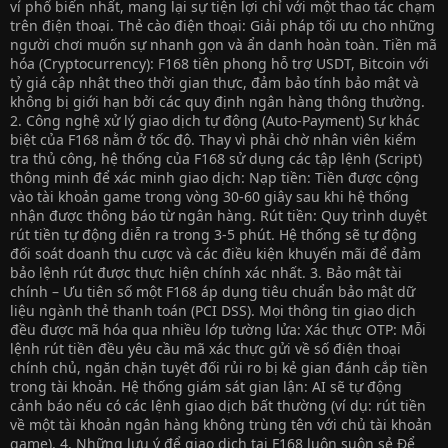
ví phổ biến nhất, mang lại sự tiện lợi chỉ với một thao tác chạm
trên điện thoại. Thẻ cào điện thoại: Giải pháp tối ưu cho những
người chơi muốn sự nhanh gọn và ẩn danh hoàn toàn. Tiền mã
hóa (Cryptocurrency): F168 tiên phong hỗ trợ USDT, Bitcoin với
tỷ giá cập nhật theo thời gian thực, đảm bảo tính bảo mật và
không bị giới hạn bởi các quy định ngân hàng thông thường.
2. Công nghệ xử lý giao dịch tự động (Auto-Payment) Sự khác
biệt của F168 nằm ở tốc độ. Thay vì phải chờ nhân viên kiểm
tra thủ công, hệ thống của F168 sử dụng các tập lệnh (Script)
thông minh để xác minh giao dịch: Nạp tiền: Tiền được cộng
vào tài khoản game trong vòng 30-60 giây sau khi hệ thống
nhận được thông báo từ ngân hàng. Rút tiền: Quy trình duyệt
rút tiền tự động diễn ra trong 3-5 phút. Hệ thống sẽ tự động
đối soát doanh thu cược và các điều kiện khuyến mãi để đảm
bảo lệnh rút được thực hiện chính xác nhất. 3. Bảo mật tài
chính – Ưu tiên số một F168 áp dụng tiêu chuẩn bảo mật dữ
liệu ngành thẻ thanh toán (PCI DSS). Mọi thông tin giao dịch
đều được mã hóa qua nhiều lớp tường lửa: Xác thực OTP: Mỗi
lệnh rút tiền đều yêu cầu mã xác thực gửi về số điện thoại
chính chủ, ngăn chặn tuyệt đối rủi ro bị kẻ gian đánh cắp tiền
trong tài khoản. Hệ thống giám sát gian lận: AI sẽ tự động
cảnh báo nếu có các lệnh giao dịch bất thường (ví dụ: rút tiền
về một tài khoản ngân hàng không trùng tên với chủ tài khoản
game). 4. Những lưu ý để giao dịch tại F168 luôn suôn sẻ Để