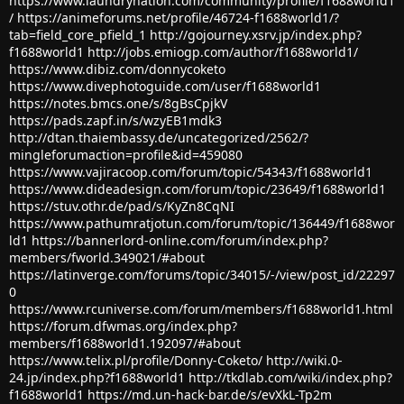
https://www.laundrynation.com/community/profile/f1688world1
/
https://animeforums.net/profile/46724-f1688world1/?
tab=field_core_pfield_1
http://gojourney.xsrv.jp/index.php?
f1688world1
http://jobs.emiogp.com/author/f1688world1/
https://www.dibiz.com/donnycoketo
https://www.divephotoguide.com/user/f1688world1
https://notes.bmcs.one/s/8gBsCpjkV
https://pads.zapf.in/s/wzyEB1mdk3
http://dtan.thaiembassy.de/uncategorized/2562/?
mingleforumaction=profile&id=459080
https://www.vajiracoop.com/forum/topic/54343/f1688world1
https://www.dideadesign.com/forum/topic/23649/f1688world1
https://stuv.othr.de/pad/s/KyZn8CqNI
https://www.pathumratjotun.com/forum/topic/136449/f1688wor
ld1
https://bannerlord-online.com/forum/index.php?
members/fworld.349021/#about
https://latinverge.com/forums/topic/34015/-/view/post_id/22297
0
https://www.rcuniverse.com/forum/members/f1688world1.html
https://forum.dfwmas.org/index.php?
members/f1688world1.192097/#about
https://www.telix.pl/profile/Donny-Coketo/
http://wiki.0-
24.jp/index.php?f1688world1
http://tkdlab.com/wiki/index.php?
f1688world1
https://md.un-hack-bar.de/s/evXkL-Tp2m