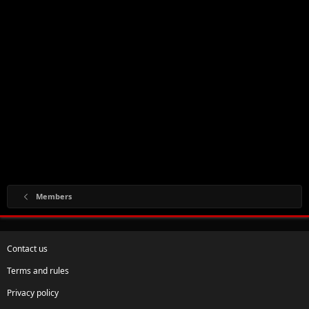
Members
Contact us
Terms and rules
Privacy policy