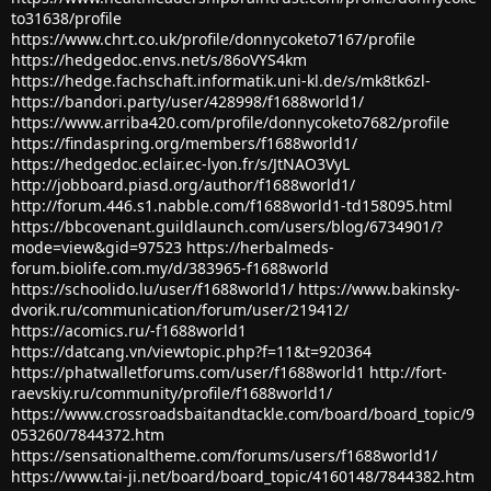
to31638/profile
https://www.chrt.co.uk/profile/donnycoketo7167/profile
https://hedgedoc.envs.net/s/86oVYS4km
https://hedge.fachschaft.informatik.uni-kl.de/s/mk8tk6zl-
https://bandori.party/user/428998/f1688world1/
https://www.arriba420.com/profile/donnycoketo7682/profile
https://findaspring.org/members/f1688world1/
https://hedgedoc.eclair.ec-lyon.fr/s/JtNAO3VyL
http://jobboard.piasd.org/author/f1688world1/
http://forum.446.s1.nabble.com/f1688world1-td158095.html
https://bbcovenant.guildlaunch.com/users/blog/6734901/?
mode=view&gid=97523
https://herbalmeds-
forum.biolife.com.my/d/383965-f1688world
https://schoolido.lu/user/f1688world1/
https://www.bakinsky-
dvorik.ru/communication/forum/user/219412/
https://acomics.ru/-f1688world1
https://datcang.vn/viewtopic.php?f=11&t=920364
https://phatwalletforums.com/user/f1688world1
http://fort-
raevskiy.ru/community/profile/f1688world1/
https://www.crossroadsbaitandtackle.com/board/board_topic/9
053260/7844372.htm
https://sensationaltheme.com/forums/users/f1688world1/
https://www.tai-ji.net/board/board_topic/4160148/7844382.htm