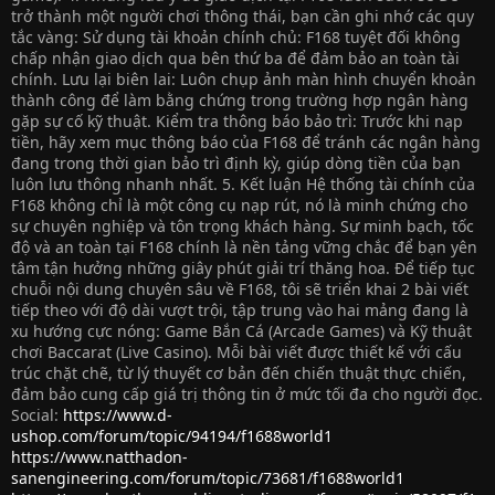
trở thành một người chơi thông thái, bạn cần ghi nhớ các quy
tắc vàng: Sử dụng tài khoản chính chủ: F168 tuyệt đối không
chấp nhận giao dịch qua bên thứ ba để đảm bảo an toàn tài
chính. Lưu lại biên lai: Luôn chụp ảnh màn hình chuyển khoản
thành công để làm bằng chứng trong trường hợp ngân hàng
gặp sự cố kỹ thuật. Kiểm tra thông báo bảo trì: Trước khi nạp
tiền, hãy xem mục thông báo của F168 để tránh các ngân hàng
đang trong thời gian bảo trì định kỳ, giúp dòng tiền của bạn
luôn lưu thông nhanh nhất. 5. Kết luận Hệ thống tài chính của
F168 không chỉ là một công cụ nạp rút, nó là minh chứng cho
sự chuyên nghiệp và tôn trọng khách hàng. Sự minh bạch, tốc
độ và an toàn tại F168 chính là nền tảng vững chắc để bạn yên
tâm tận hưởng những giây phút giải trí thăng hoa. Để tiếp tục
chuỗi nội dung chuyên sâu về F168, tôi sẽ triển khai 2 bài viết
tiếp theo với độ dài vượt trội, tập trung vào hai mảng đang là
xu hướng cực nóng: Game Bắn Cá (Arcade Games) và Kỹ thuật
chơi Baccarat (Live Casino). Mỗi bài viết được thiết kế với cấu
trúc chặt chẽ, từ lý thuyết cơ bản đến chiến thuật thực chiến,
đảm bảo cung cấp giá trị thông tin ở mức tối đa cho người đọc.
Social:
https://www.d-
ushop.com/forum/topic/94194/f1688world1
https://www.natthadon-
sanengineering.com/forum/topic/73681/f1688world1