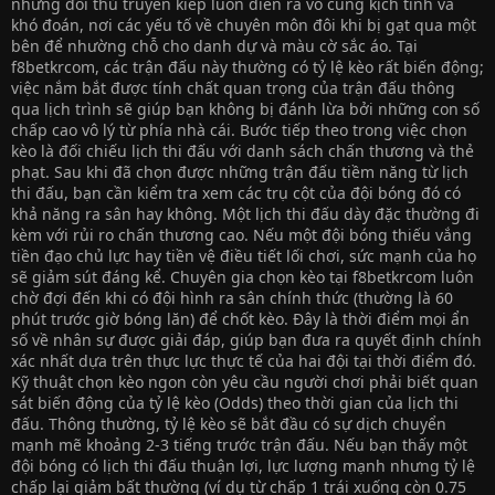
những đối thủ truyền kiếp luôn diễn ra vô cùng kịch tính và
khó đoán, nơi các yếu tố về chuyên môn đôi khi bị gạt qua một
bên để nhường chỗ cho danh dự và màu cờ sắc áo. Tại
f8betkrcom, các trận đấu này thường có tỷ lệ kèo rất biến động;
việc nắm bắt được tính chất quan trọng của trận đấu thông
qua lịch trình sẽ giúp bạn không bị đánh lừa bởi những con số
chấp cao vô lý từ phía nhà cái. Bước tiếp theo trong việc chọn
kèo là đối chiếu lịch thi đấu với danh sách chấn thương và thẻ
phạt. Sau khi đã chọn được những trận đấu tiềm năng từ lịch
thi đấu, bạn cần kiểm tra xem các trụ cột của đội bóng đó có
khả năng ra sân hay không. Một lịch thi đấu dày đặc thường đi
kèm với rủi ro chấn thương cao. Nếu một đội bóng thiếu vắng
tiền đạo chủ lực hay tiền vệ điều tiết lối chơi, sức mạnh của họ
sẽ giảm sút đáng kể. Chuyên gia chọn kèo tại f8betkrcom luôn
chờ đợi đến khi có đội hình ra sân chính thức (thường là 60
phút trước giờ bóng lăn) để chốt kèo. Đây là thời điểm mọi ẩn
số về nhân sự được giải đáp, giúp bạn đưa ra quyết định chính
xác nhất dựa trên thực lực thực tế của hai đội tại thời điểm đó.
Kỹ thuật chọn kèo ngon còn yêu cầu người chơi phải biết quan
sát biến động của tỷ lệ kèo (Odds) theo thời gian của lịch thi
đấu. Thông thường, tỷ lệ kèo sẽ bắt đầu có sự dịch chuyển
mạnh mẽ khoảng 2-3 tiếng trước trận đấu. Nếu bạn thấy một
đội bóng có lịch thi đấu thuận lợi, lực lượng mạnh nhưng tỷ lệ
chấp lại giảm bất thường (ví dụ từ chấp 1 trái xuống còn 0.75