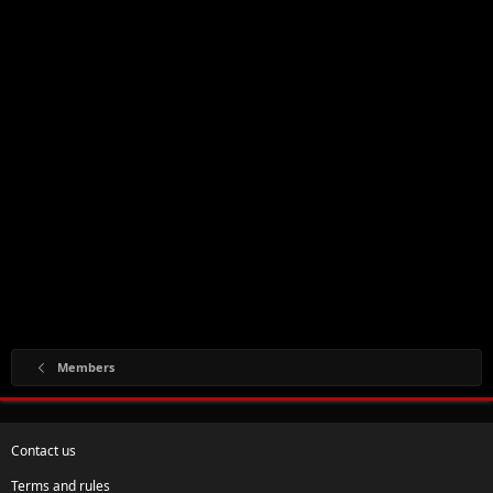
Members
Contact us
Terms and rules