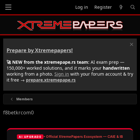
Log in
Register
Prepare by Xtremepapers!
🚀 NEW from the xtremepape.rs team:
AI exam prep —
150,000+ worked solutions, and it marks your
handwritten
working from a photo.
Sign in
with your forum account & try
it free →
prepare.xtremepape.rs
Members
f8betkrcom0