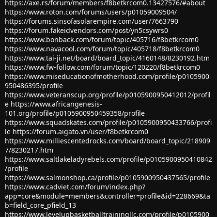
https://axe.rs/forum/members/f8betkrcom0.13427576/#about
https://www.roton.com/forums/users/p01059009504/
https://forums.sinsofasolarempire.com/user/7663790
https://forum.fakeidvendors.com/post/yn5csywrs0
https://www.bonback.com/forum/topic/405716/f8betkrcom0
https://www.navacool.com/forum/topic/405718/f8betkrcom0
https://www.tai-ji.net/board/board_topic/4160148/8230192.htm
https://www.fw-follow.com/forum/topic/120220/f8betkrcom0
https://www.miseducationofmotherhood.com/profile/p0105900
950486395/profile
https://www.veteranscup.org/profile/p0105900950412012/profil
e
https://www.africangenesis-
101.org/profile/p0105900950459358/profile
https://www.squadskates.com/profile/p0105900950433766/profi
le
https://forum.aigato.vn/user/f8betkrcom0
https://www.milliescentedrocks.com/board/board_topic/218909
7/8230217.htm
https://www.saltlakeladyrebels.com/profile/p0105900950410842
/profile
https://www.salmonshop.ca/profile/p0105900950437565/profile
https://www.cadviet.com/forum/index.php?
app=core&module=members&controller=profile&id=228669&ta
b=field_core_pfield_13
https://www.levelupbasketballtrainingllc.com/profile/p0105900