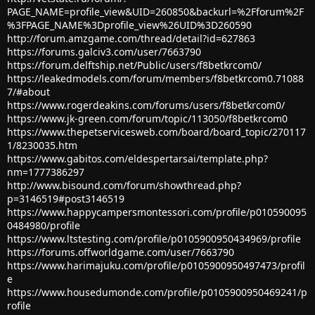
PAGE_NAME=profile_view&UID=260850&backurl=%2Fforum%2F
%3FPAGE_NAME%3Dprofile_view%26UID%3D260590
http://forum.amzgame.com/thread/detail?id=627863
https://forums.galciv3.com/user/7663790
https://forum.delftship.net/Public/users/f8betkrcom0/
https://leakedmodels.com/forum/members/f8betkrcom0.71088
7/#about
https://www.rogerdeakins.com/forums/users/f8betkrcom0/
https://www.jk-green.com/forum/topic/113050/f8betkrcom0
https://www.thepetservicesweb.com/board/board_topic/270117
1/8230035.htm
https://www.gabitos.com/eldespertarsai/template.php?
nm=1777386297
http://www.bisound.com/forum/showthread.php?
p=3146519#post3146519
https://www.happycampersmontessori.com/profile/p010590095
0484980/profile
https://www.ltstesting.com/profile/p0105900950434969/profile
https://forums.offworldgame.com/user/7663790
https://www.harimajuku.com/profile/p0105900950497473/profil
e
https://www.housedumonde.com/profile/p0105900950469241/p
rofile