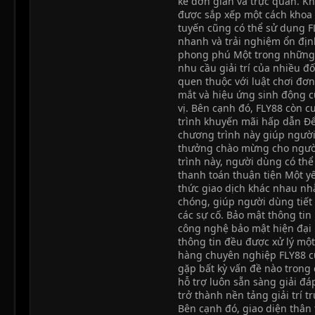
kế đơn giản và trực quan. Kh
được sắp xếp một cách khoa 
tuyến cũng có thể sử dụng F
nhanh và trải nghiệm ổn địn
phong phú Một trong những đ
nhu cầu giải trí của nhiều 
quen thuộc với luật chơi đơn
mắt và hiệu ứng sinh động c
vị. Bên cạnh đó, FLY88 còn 
trình khuyến mãi hấp dẫn Để
chương trình này giúp người
thưởng chào mừng cho người
trình này, người dùng có thể
thanh toán thuận tiện Một y
thức giao dịch khác nhau nhằ
chóng, giúp người dùng tiết 
các sự cố. Bảo mật thông ti
công nghệ bảo mật hiện đại 
thông tin đều được xử lý một
hàng chuyên nghiệp FLY88 cũ
gặp bất kỳ vấn đề nào trong 
hỗ trợ luôn sẵn sàng giải đ
trở thành nền tảng giải trí 
Bên cạnh đó, giao diện thân 