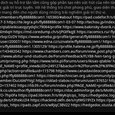
 dịch vụ hỗ trợ tận tâm cũng góp phần tạo nên sức hút của nền tả
c giải trí trực tuyến. Với hệ thống trò chơi phong phú, giao diện 
 mang đến cho người dùng những trải nghiệm giải trí thú vị.
m/members/fly888888com1.165360/#about
https://pad.codefor.fr/
07-3
https://te.legra.ph/fly888888com1-03-07
http://techou.jp/inde
e/qtableikisasqyzydqlic79064/profile
https://www.bakinsky-dvorik.
U4Im6qH
https://md.coredump.ch/s/jPGtFkqJE
https://acomics.ru/-f
06rbqcOzDV
https://www.ameba.jp/profile/general/fly888888com1/
h
/user/20007/
https://www.edna.cz/uzivatele/fly888888com1/
https:
ers/fly888888com1.1305129/
https://profile.hatena.ne.jp/fly888888
er/143482042
https://www.chambers.com.au/forum/view_post.php
s://www.abitur-und-studium.de/Forum/Feedback/FLY88-Nen-tang-gi
rum/privmsg.php
https://www.telix.pl/forums/users/ikisas-qtable/
h
?PAGE_NAME=profile_view&UID=249127&backurl=%2Fforum%2F%3F
.php?action=profile&uid=115798
https://www.canadavideocompanie
ex.php?fly888888com1
https://dentaltechnician.org.uk/community/p
/member/DuUdAFYVgI
https://sklad-slabov.ru/forum/user/37652/
htt
ID=157402
https://lib39.ru/forum/index.php?PAGE_NAME=profile&
k.co.uk/author/fly888888com1/
https://doc.adminforge.de/s/Mo9h
h7O-7hp0Fa
https://pad.libreon.fr/s/WyKqlcqo_
https://hedgedoc.log
y.de/s/t3hekU2l4
https://hackmd.okfn.de/s/rytWG19YZx
https://pa
qlcqo_
https://pads.zapf.in/s/wRJqC3BV22
https://hedgedoc.stusta.