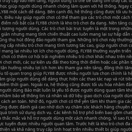
i truy cập vào nền tảng, người dùng có thể dễ dàng tìm thấy các 
học giúp người dùng nhanh chóng làm quen với hệ thống. Ngay cả 
LY88 một cách dễ dàng. Bên cạnh đó, hệ thống cũng được tối ưu hó
h. Điều này giúp người chơi có thể tham gia các trò chơi một cách
iểm nổi bật của FLY88 chính là kho trò chơi đa dạng. Nền tảng c
đối tượng người dùng. Các trò chơi bài trực tuyến là một trong nh
 giản nhưng mang tính chiến thuật cao luôn mang lại sự hấp dẫn ch
ũng thu hút đông đảo người tham gia. Những trò chơi này thường c
cung cấp nhiều trò chơi mang tính tương tác cao, giúp người chơi
 mang lại nhiều lợi ích cho người dùng, FLY88 thường xuyên triể
 chơi có thêm cơ hội trải nghiệm nhiều trò chơi khác nhau trên n
 chơi mới, các sự kiện ưu đãi theo từng thời điểm hoặc các phầ
 tận hưởng nhiều lợi ích hơn khi tham gia nền tảng, đồng thời tă
ếu tố quan trọng giúp FLY88 được nhiều người lựa chọn chính là h
m giúp người dùng dễ dàng thực hiện các thao tác nạp và rút tiền
kiệm thời gian. Ngoài ra, hệ thống cũng được tối ưu hóa nhằm đảm
n người dùng Bảo mật luôn là yếu tố được người dùng quan tâm khi
nhằm bảo vệ thông tin cá nhân và dữ liệu giao dịch của người dù
 cách an toàn. Nhờ đó, người chơi có thể yên tâm khi tham gia các
ng được đánh giá cao nhờ dịch vụ chăm sóc khách hàng chuyên ng
quá trình sử dụng dịch vụ. Các kênh hỗ trợ phổ biến bao gồm chat 
áp thắc mắc và hỗ trợ người dùng một cách nhanh chóng. Vì sao FL
trực tuyến được nhiều người quan tâm. Trước hết là kho trò chơi đa
thiện và khả năng truy cập linh hoạt trên nhiều thiết bị giúp ngườ