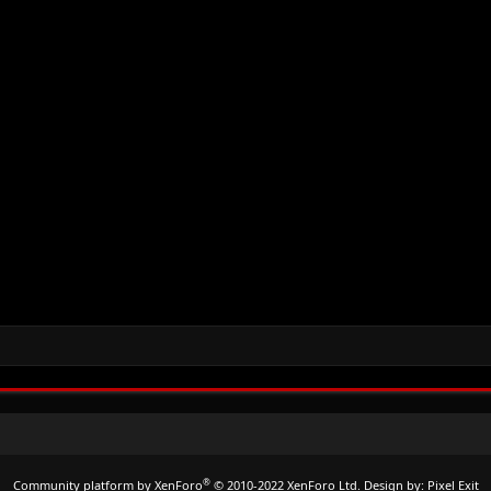
®
Community platform by XenForo
© 2010-2022 XenForo Ltd.
Design by:
Pixel Exit