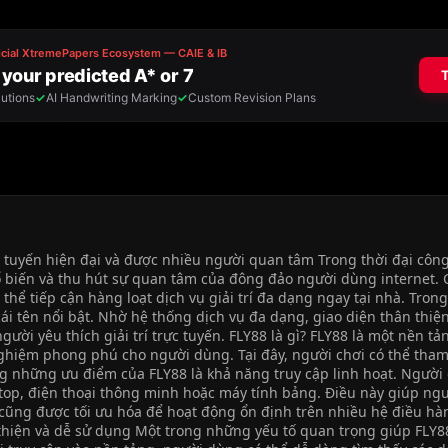
ực tuyến hiện đại và được nhiều người quan tâm Trong thời đại công
 biến và thu hút sự quan tâm của đông đảo người dùng internet. C
thể tiếp cận hàng loạt dịch vụ giải trí đa dạng ngay tại nhà. Tr
ái tên nổi bật. Nhờ hệ thống dịch vụ đa dạng, giao diện thân thiện
ời yêu thích giải trí trực tuyến. FLY88 là gì? FLY88 là một nền tản
iệm phong phú cho người dùng. Tại đây, người chơi có thể tham g
ng những ưu điểm của FLY88 là khả năng truy cập linh hoạt. Người
op, điện thoại thông minh hoặc máy tính bảng. Điều này giúp người 
g cũng được tối ưu hóa để hoạt động ổn định trên nhiều hệ điều 
thiện và dễ sử dụng Một trong những yếu tố quan trọng giúp FLY88