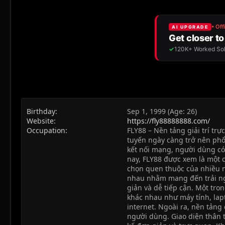
Birthday
Sep 1, 1999 (Age: 26)
Website
https://fly88888888.com/
Occupation
FLY88 – Nền tảng giải trí tr
tuyến ngày càng trở nên phổ
kết nối mạng, người dùng có 
nay, FLY88 được xem là một c
chọn quen thuộc của nhiều ngư
nhau nhằm mang đến trải ngh
giản và dễ tiếp cận. Một tro
khác nhau như máy tính, lapt
internet. Ngoài ra, nền tản
người dùng. Giao diện thân 