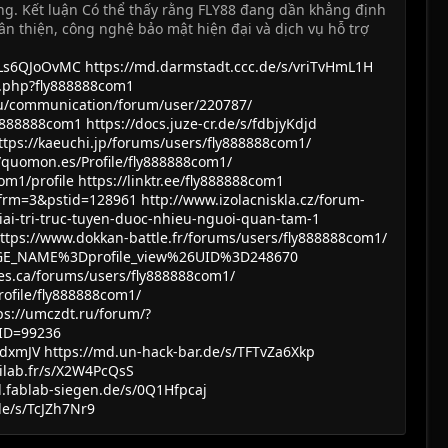
ng. Kết luận Có thể thấy rằng FLY88 đang dần khẳng định
thân thiện, công nghệ bảo mật hiện đại và dịch vụ hỗ trợ
s/Ls6QJoOvMC
https://md.darmstadt.ccc.de/s/vriTvHmL1H
x.php?fly888888com1
ru/communication/forum/user/220787/
ly888888com1
https://docs.juze-cr.de/s/fdbjyKdjd
ttps://kaeuchi.jp/forums/users/fly888888com1/
//quomon.es/Profile/fly888888com1/
com1/profile
https://linktr.ee/fly888888com1
?frm=3&pstid=128961
http://www.izolacniskla.cz/forum-
ai-tri-truc-tuyen-duoc-nhieu-nguoi-quan-tam-1
ttps://www.dokkan-battle.fr/forums/users/fly888888com1/
PAGE_NAME%3Dprofile_view%26UID%3D248670
s.ca/forums/users/fly888888com1/
rofile/fly888888com1/
ps://umczdt.ru/forum/?
UID=99236
JdxmJV
https://md.un-hack-bar.de/s/TFTvZa6Xkp
ilab.fr/s/X2W4PcQsS
d.fablab-siegen.de/s/0Q1Hfpcaj
de/s/TcJZh7Nr9