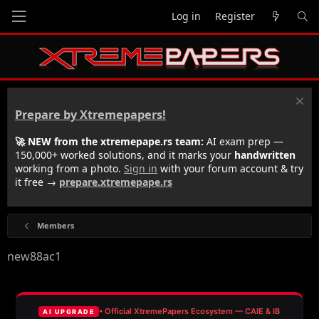
Log in
Register
Prepare by Xtremepapers!
🚀 NEW from the xtremepape.rs team:
AI exam prep —
150,000+ worked solutions, and it marks your
handwritten
working from a photo.
Sign in
with your forum account & try
it free →
prepare.xtremepape.rs
Members
new88ac1