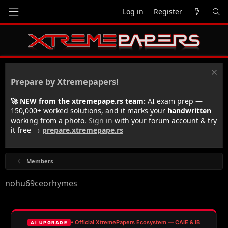
Log in
Register
Prepare by Xtremepapers!
🚀 NEW from the xtremepape.rs team:
AI exam prep —
150,000+ worked solutions, and it marks your
handwritten
working from a photo.
Sign in
with your forum account & try
it free →
prepare.xtremepape.rs
Members
nohu69ceorhymes