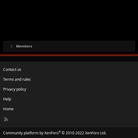
Members
Contact us
Terms and rules
Privacy policy
Help
Home
R
S
S
®
Community platform by XenForo
© 2010-2022 XenForo Ltd.