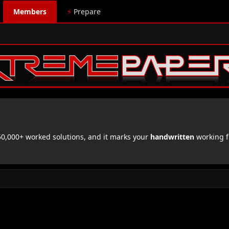
Members
⚡
Prepare
,000+ worked solutions, and it marks your
handwritten
working f