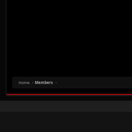
Home
Members