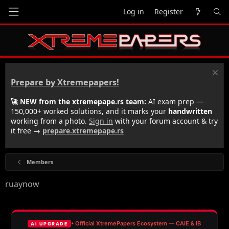
Log in
Register
Prepare by Xtremepapers!
🚀 NEW from the xtremepape.rs team:
AI exam prep —
150,000+ worked solutions, and it marks your
handwritten
working from a photo.
Sign in
with your forum account & try
it free →
prepare.xtremepape.rs
Members
ruaynow