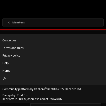
Members
Contact us
Terms and rules
Privacy policy
Help
Home
R
S
S
®
Community platform by XenForo
© 2010-2022 XenForo Ltd.
Design by:
Pixel Exit
XenPorta 2 PRO
© Jason Axelrod of
8WAYRUN