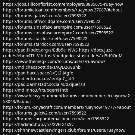
https://jobs.siliconflorist.com/employers/3885675-ruay-now
https://forumketoan.com/members/ruaynow.37087/#about
https://forums.galciv4.com/user/7598522
https://forums.offworldgame.com/user/7598522
https://forums.sinsofasolarempire.com/user/7598522
https://forums.sinsofasolarempire2.com/user/7598522
https://forums.stardock.net/user/7598522
https://forums.stardock.com/user/7598522
https://pad.flipdot.org/s/Edb5a1NWS
https://docs.juze-
cr.de/s/ebdo4Th-V
https://hedgedoc.stusta.de/s/-d5rl0OqM
https://www.themeqx.com/forums/users/ruaynow/
https://md.chaospott.de/s/AyD2U8uhb
https://pad.hacc.space/s/Qt2iJAgfe
https://md.entropia.de/s/okjuC_Jd9
https://pad.darmstadt.social/s/dZijuecs3
https://md.inno3.fr/s/oqerNTntb
https://www.heavyequipmentforums.com/members/ruaynow.2
53043/#about
https://forum.konyacraft.com/members/ruaynow.19777/#about
https://forums.galciv2.com/user/7598522
https://forums.corporatemachine.com/user/7598522
https://hackmd.hub.yt/s/2VElG1sSv
https://shhhnewcastleswingers.club/forums/users/ruaynow/