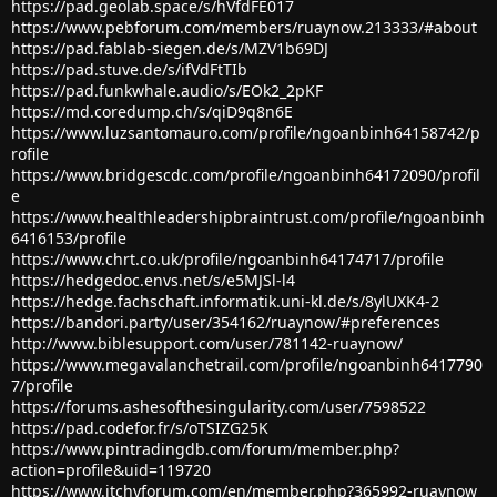
https://pad.geolab.space/s/hVfdFE017
https://www.pebforum.com/members/ruaynow.213333/#about
https://pad.fablab-siegen.de/s/MZV1b69DJ
https://pad.stuve.de/s/ifVdFtTIb
https://pad.funkwhale.audio/s/EOk2_2pKF
https://md.coredump.ch/s/qiD9q8n6E
https://www.luzsantomauro.com/profile/ngoanbinh64158742/p
rofile
https://www.bridgescdc.com/profile/ngoanbinh64172090/profil
e
https://www.healthleadershipbraintrust.com/profile/ngoanbinh
6416153/profile
https://www.chrt.co.uk/profile/ngoanbinh64174717/profile
https://hedgedoc.envs.net/s/e5MJSl-l4
https://hedge.fachschaft.informatik.uni-kl.de/s/8ylUXK4-2
https://bandori.party/user/354162/ruaynow/#preferences
http://www.biblesupport.com/user/781142-ruaynow/
https://www.megavalanchetrail.com/profile/ngoanbinh6417790
7/profile
https://forums.ashesofthesingularity.com/user/7598522
https://pad.codefor.fr/s/oTSIZG25K
https://www.pintradingdb.com/forum/member.php?
action=profile&uid=119720
https://www.itchyforum.com/en/member.php?365992-ruaynow