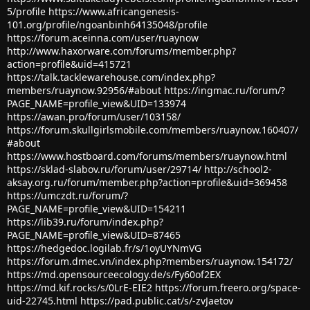
5/profile
https://www.africangenesis-
101.org/profile/ngoanbinh64135048/profile
https://forum.aceinna.com/user/ruaynow
http://www.haxorware.com/forums/member.php?
action=profile&uid=415721
https://talk.tacklewarehouse.com/index.php?
members/ruaynow.92956/#about
https://ingmac.ru/forum/?
PAGE_NAME=profile_view&UID=133974
https://awan.pro/forum/user/103158/
https://forum.skullgirlsmobile.com/members/ruaynow.160407/
#about
https://www.hostboard.com/forums/members/ruaynow.html
https://sklad-slabov.ru/forum/user/29714/
http://school2-
aksay.org.ru/forum/member.php?action=profile&uid=369458
https://umczdt.ru/forum/?
PAGE_NAME=profile_view&UID=154211
https://lib39.ru/forum/index.php?
PAGE_NAME=profile_view&UID=87465
https://hedgedoc.logilab.fr/s/1oyUYNmVG
https://forum.dmec.vn/index.php?members/ruaynow.154172/
https://md.opensourceecology.de/s/Fy60of2EX
https://md.kif.rocks/s/0LrE-EIE2
https://forum.freero.org/space-
uid-22745.html
https://pad.public.cat/s/-zvJaetov