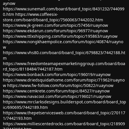
aynow
https://www.sunemall.com/board/board_topic/8431232/744099
0.htm
https://www.coffeesix-
store.com/board/board_topic/7560063/7442032.htm
https://www.jk-green.com/forum/topic/57456/ruaynow
https://www.ekdarun.com/forum/topic/96977/ruaynow
https://www.ttlxshipping.com/forum/topic/195863/ruaynow
https://www.nongkhaempolice.com/forum/topic/40874/ruayno
w
https://www.vhs80.com/board/board_topic/6798823/7442188.ht
m
https://www.freedomteamapexmarketinggroup.com/board/boa
rd_topic/8118484/7442187.htm
https://www.bonback.com/forum/topic/196019/ruaynow
https://www.driedsquidathome.com/forum/topic/71962/ruayno
w
https://www.fw-follow.com/forum/topic/50822/ruaynow
https://www.cemkrete.com/forum/topic/84527/ruaynow
https://www.navacool.com/forum/topic/196021/ruaynow
https://www.mrclarksdesigns.builderspot.com/board/board_top
ic/690695/7442189.htm
https://www.thepetservicesweb.com/board/board_topic/270117
1/7442193.htm
https://www.milliescentedrocks.com/board/board_topic/218909