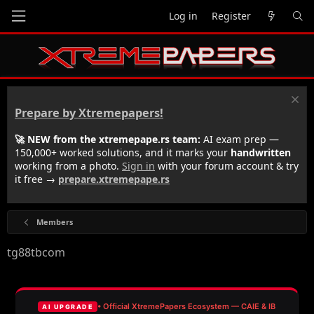
Log in
Register
Prepare by Xtremepapers!
🚀 NEW from the xtremepape.rs team:
AI exam prep —
150,000+ worked solutions, and it marks your
handwritten
working from a photo.
Sign in
with your forum account & try
it free →
prepare.xtremepape.rs
Members
tg88tbcom