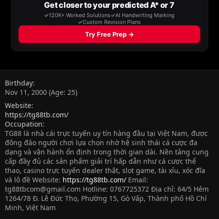
Birthday
Nov 11, 2000 (Age: 25)
Website
https://tg88tb.com/
Occupation
TG88 là nhà cái trực tuyến uy tín hàng đầu tại Việt Nam, được
đông đảo người chơi lựa chọn nhờ hệ sinh thái cá cược đa
dạng và vận hành ổn định trong thời gian dài. Nền tảng cung
cấp đầy đủ các sản phẩm giải trí hấp dẫn như cá cược thể
thao, casino trực tuyến dealer thật, slot game, tài xỉu, xóc đĩa
và lô đề Website:
https://tg88tb.com/
Email:
tg88tbcom@gmail.com
Hotline: 0767725372 Địa chỉ: 64/5 Hẻm
1264/78 Đ. Lê Đức Thọ, Phường 15, Gò Vấp, Thành phố Hồ Chí
Minh, Việt Nam