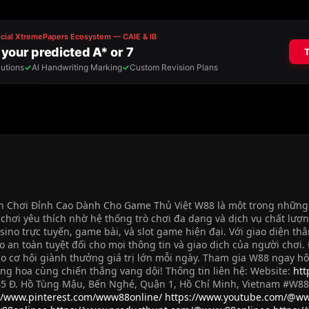
 Chơi Đỉnh Cao Dành Cho Game Thủ Việt W88 là một trong những nhà
chơi yêu thích nhờ hệ thống trò chơi đa dạng và dịch vụ chất lư
sino trực tuyến, game bài, và slot game hiện đại. Với giao diện th
 an toàn tuyệt đối cho mọi thông tin và giao dịch của người chơi
o cơ hội giành thưởng giá trị lớn mỗi ngày. Tham gia W88 ngay hô
g hoa cùng chiến thắng vang dội! Thông tin liên hệ: Website:
htt
 45 Đ. Hồ Tùng Mậu, Bến Nghé, Quận 1, Hồ Chí Minh, Vietnam #W
://www.pinterest.com/www88online/
https://www.youtube.com/@ww