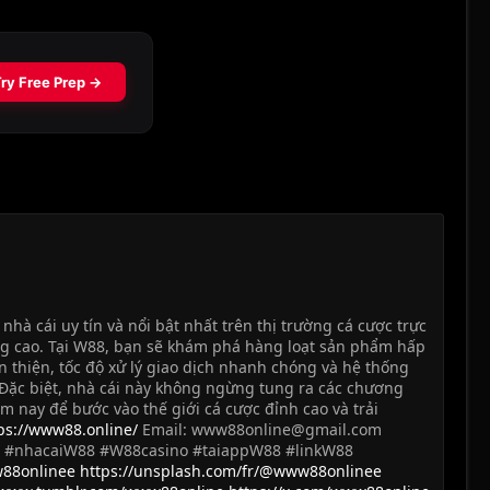
 cái uy tín và nổi bật nhất trên thị trường cá cược trực
ợng cao. Tại W88, bạn sẽ khám phá hàng loạt sản phẩm hấp
ân thiện, tốc độ xử lý giao dịch nhanh chóng và hệ thống
. Đặc biệt, nhà cái này không ngừng tung ra các chương
m nay để bước vào thế giới cá cược đỉnh cao và trải
ps://www88.online/
Email:
www88online@gmail.com
88 #nhacaiW88 #W88casino #taiappW88 #linkW88
88onlinee
https://unsplash.com/fr/@www88onlinee