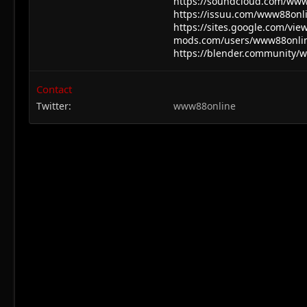
https://soundcloud.com/ww
https://issuu.com/www88onl
https://sites.google.com/vi
mods.com/users/www88onli
https://blender.community/
Contact
Twitter
www88online