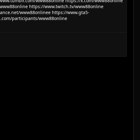
//www.tumblr.com/www88online
https://x.com/www88online
/www88online
https://www.twitch.tv/www88online
hance.net/www88onlinee
https://www.gta5-
d.com/participants/www88online