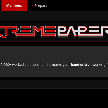
Members
⚡
Prepare
,000+ worked solutions, and it marks your
handwritten
working f