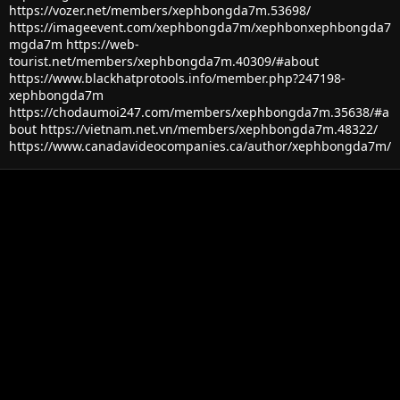
https://vozer.net/members/xephbongda7m.53698/
https://imageevent.com/xephbongda7m/xephbonxephbongda7
mgda7m
https://web-
tourist.net/members/xephbongda7m.40309/#about
https://www.blackhatprotools.info/member.php?247198-
xephbongda7m
https://chodaumoi247.com/members/xephbongda7m.35638/#a
bout
https://vietnam.net.vn/members/xephbongda7m.48322/
https://www.canadavideocompanies.ca/author/xephbongda7m/