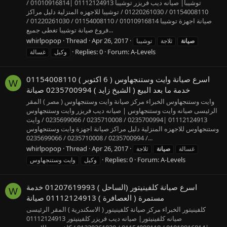
توشيبا| صيانه ديب فريزر توشيبا 01112124913 |01010916814 /
01154008110 / 01220261030 / توشيبا للاجهزه المنزلية دليل مراكز
صيانة اجهزة توشيبا 01010916814 / 01154008110 / 01220261030 /
فروع صيانة توشيبا تغطى جميع...
whirlpopop
Thread
Apr 26, 2017
صيانة
ثلاجة
توشيبا
Replies: 0
Forum:
A-Levels
وكيل
غسالة
اسرع صيانة وايت وستنجهاوس ( 6 اكتوبر ) 01154008110
W
خدمة ما بعد البيع ( الشيخ زايد ) 0235700994 صيانة
وايت وستنجهاوس الخبراء مركز صيانة وايت وستنجهاوس ( مصر ) المقر
الرئيسى صيانه وايت وستنجهاوس | صيانه ديب فريزر وايت وستنجهاوس
01112124913 |0235700994 / 0235710008 / 0235699066 / وايت
وستنجهاوس للاجهزه المنزلية دليل مراكز صيانة اجهزة وايت وستنجهاوس
0235700994 / 0235710008 / 0235699066 /...
whirlpopop
Thread
Apr 26, 2017
غسالة
صيانة
ثلاجة
Replies: 0
Forum:
A-Levels
وكيل
وايت وستنجهاوس
اسرع صيانة كلفينيتور (الساحل ) 01207619993 خدمة
W
مستمرة ( العصافرة ) 01112124913 صيانة
كلفينيتور الخبراء مركز صيانة كلفينيتور ( الاسكندرية ) المقر الرئيسى
صيانه كلفينيتور| صيانه ديب فريزر كلفينيتور 01112124913