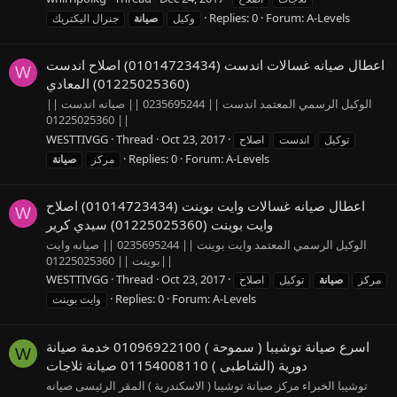
Replies: 0
Forum:
A-Levels
وكيل
صيانة
جنرال اليكتريك
اعطال صيانه غسالات اندست (01014723434) اصلاح اندست
W
(01225025360) المعادي
الوكيل الرسمي المعتمد اندست || 0235695244 || صيانه اندست ||
01225025360 ||
WESTTIVGG
Thread
Oct 23, 2017
توكيل
اندست
اصلاح
Replies: 0
Forum:
A-Levels
مركز
صيانة
اعطال صيانه غسالات وايت بوينت (01014723434) اصلاح
W
وايت بوينت (01225025360) سيدي كرير
الوكيل الرسمي المعتمد وايت بوينت || 0235695244 || صيانه وايت
بوينت || 01225025360||
WESTTIVGG
Thread
Oct 23, 2017
مركز
صيانة
توكيل
اصلاح
Replies: 0
Forum:
A-Levels
وايت بوينت
اسرع صيانة توشيبا ( سموحة ) 01096922100 خدمة صيانة
W
دورية (الشاطبى ) 01154008110 صيانة ثلاجات
توشيبا الخبراء مركز صيانة توشيبا ( الاسكندرية ) المقر الرئيسى صيانه