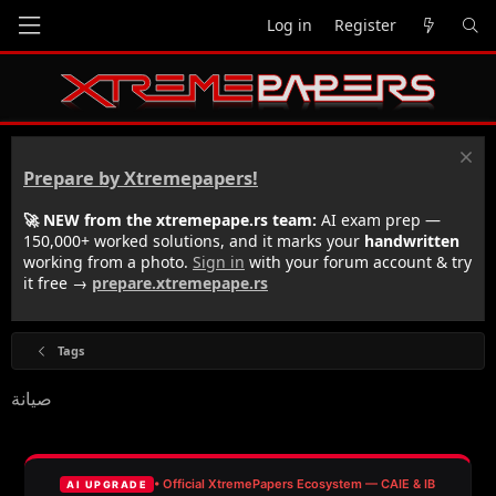
Log in
Register
Prepare by Xtremepapers!
🚀 NEW from the xtremepape.rs team:
AI exam prep —
150,000+ worked solutions, and it marks your
handwritten
working from a photo.
Sign in
with your forum account & try
it free →
prepare.xtremepape.rs
Tags
صيانة