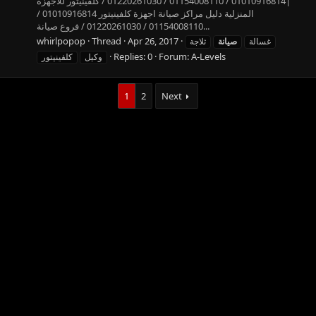
|01010916814 / 01154008110 / 01220261030 / كلفينيتور للاجهزه
المنزلية دليل مراكز صيانة اجهزة كلفينيتور 01010916814 /
01154008110 / 01220261030 / فروع صيانة...
whirlpopop
Thread
Apr 26, 2017
غسالة
صيانة
ثلاجة
Replies: 0
Forum:
A-Levels
وكيل
كلفينيتور
1
2
Next