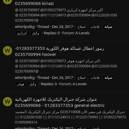
0235699066 kiriazi
اكبر مركز اجهزة كريازي 01092279973@ 0235700997 @
01220261030@ 0235700994@ 01112124913@ 0235700994 @
0235700997@
whirrlpolkg
Thread
Dec 24, 2017
صيانة
ثلاجات
اصلاح
Replies: 0
Forum:
A-Levels
وكيل
كريازي
رموز اعطال غسالة هوفر الكوربة 01283377353-
W
0235700994 hoover
اكبر مركز اجهزة هوفر 01092279973@ 0235700997 @
01220261030@ 0235700994@ 01112124913@ 0235700994 @
0235700997@
whirrlpolkg
Thread
Dec 24, 2017
صيانة
ثلاجات
اصلاح
Replies: 0
Forum:
A-Levels
وكيل
هوفر
عنوان شركة جنرال اليكتريك للاجهزة الكهربائية
W
01283377353 - 0235699066 general electric
جنرال اليكتريك فى مصر الان 0235710008 مركز جنرال اليكتريك المعتمد
01092279973 || 01223179993 || 01112124913 || 01220261030 ||
01095999314
whirrlpolkg
Thread
Dec 24, 2017
ثلاجات
اصلاح